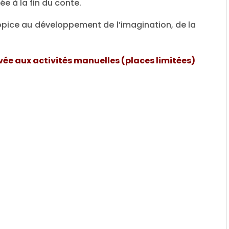
ée à la fin du conte.
opice au développement de l’imagination, de la
rvée aux activités manuelles (places limitées)