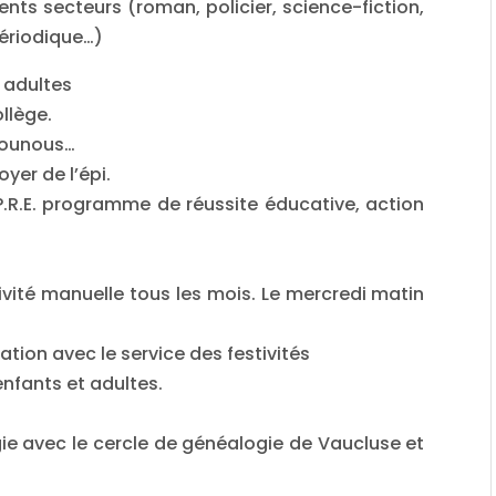
ents secteurs (roman, policier, science-fiction,
ériodique…)
 adultes
llège.
 nounous…
yer de l’épi.
 P.R.E. programme de réussite éducative, action
ivité manuelle tous les mois. Le mercredi matin
tion avec le service des festivités
enfants et adultes.
gie avec le cercle de généalogie de Vaucluse et