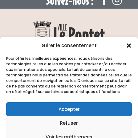
Suivez-nous :
Gérer le consentement
13 Rue de l’Hôtel de ville 84130 Le Pontet
| Tél. :
04 90 31 66 00
Pour offrir les meilleures expériences, nous utilisons des
technologies telles que les cookies pour stocker et/ou accéder
Horaires d’ouverture : Du lundi au vendredi
aux informations des appareils. Le fait de consentir à ces
de
8h15 à 12h
et de
13h15 à 17h00
| Fermé
technologies nous permettra de traiter des données telles que le
comportement de navigation ou les ID uniques sur ce site. Le fait
samedi et dimanche
de ne pas consentir ou de retirer son consentement peut avoir
un effet négatif sur certaines caractéristiques et fonctions.
Accepter
Refuser
Voir les préférences