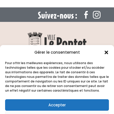
Suivez-nous :
Gérer le consentement
13 Rue de l’Hôtel de ville 84130 Le Pontet
| Tél. :
04 90 31 66 00
Pour offrir les meilleures expériences, nous utilisons des
technologies telles que les cookies pour stocker et/ou accéder
Horaires d’ouverture : Du lundi au vendredi
aux informations des appareils. Le fait de consentir à ces
de
8h15 à 12h
et de
13h15 à 17h00
| Fermé
technologies nous permettra de traiter des données telles que le
comportement de navigation ou les ID uniques sur ce site. Le fait
samedi et dimanche
de ne pas consentir ou de retirer son consentement peut avoir
un effet négatif sur certaines caractéristiques et fonctions.
Accepter