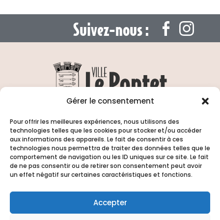
Suivez-nous :
Gérer le consentement
13 Rue de l’Hôtel de ville 84130 Le Pontet
| Tél. :
04 90 31 66 00
Pour offrir les meilleures expériences, nous utilisons des
technologies telles que les cookies pour stocker et/ou accéder
Horaires d’ouverture : Du lundi au vendredi
aux informations des appareils. Le fait de consentir à ces
de
8h15 à 12h
et de
13h15 à 17h00
| Fermé
technologies nous permettra de traiter des données telles que le
comportement de navigation ou les ID uniques sur ce site. Le fait
samedi et dimanche
de ne pas consentir ou de retirer son consentement peut avoir
un effet négatif sur certaines caractéristiques et fonctions.
Accepter